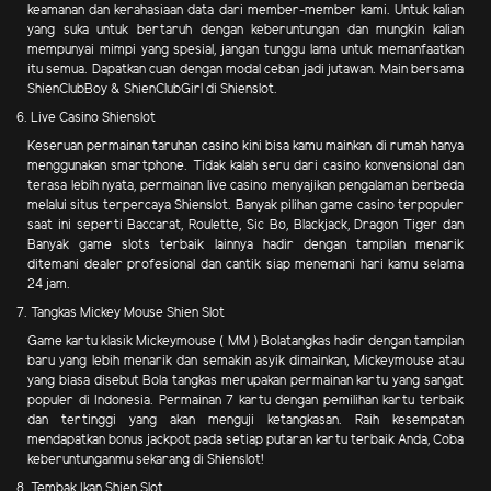
keamanan dan kerahasiaan data dari member-member kami. Untuk kalian
yang suka untuk bertaruh dengan keberuntungan dan mungkin kalian
mempunyai mimpi yang spesial, jangan tunggu lama untuk memanfaatkan
itu semua. Dapatkan cuan dengan modal ceban jadi jutawan. Main bersama
ShienClubBoy & ShienClubGirl di Shienslot.
6. Live Casino Shienslot
Keseruan permainan taruhan casino kini bisa kamu mainkan di rumah hanya
menggunakan smartphone. Tidak kalah seru dari casino konvensional dan
terasa lebih nyata, permainan live casino menyajikan pengalaman berbeda
melalui situs terpercaya Shienslot. Banyak pilihan game casino terpopuler
saat ini seperti Baccarat, Roulette, Sic Bo, Blackjack, Dragon Tiger dan
Banyak game slots terbaik lainnya hadir dengan tampilan menarik
ditemani dealer profesional dan cantik siap menemani hari kamu selama
24 jam.
7. Tangkas Mickey Mouse Shien Slot
Game kartu klasik Mickeymouse ( MM ) Bolatangkas hadir dengan tampilan
baru yang lebih menarik dan semakin asyik dimainkan, Mickeymouse atau
yang biasa disebut Bola tangkas merupakan permainan kartu yang sangat
populer di Indonesia. Permainan 7 kartu dengan pemilihan kartu terbaik
dan tertinggi yang akan menguji ketangkasan. Raih kesempatan
mendapatkan bonus jackpot pada setiap putaran kartu terbaik Anda, Coba
keberuntunganmu sekarang di Shienslot!
8. Tembak Ikan Shien Slot