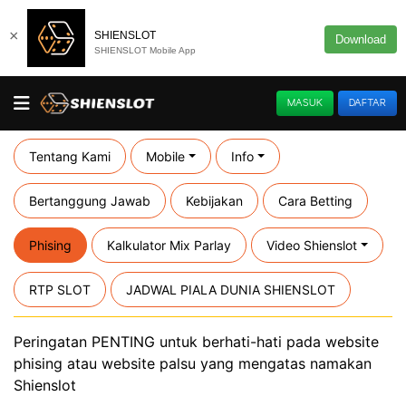
×
SHIENSLOT
Download
SHIENSLOT Mobile App
MASUK
DAFTAR
Tentang Kami
Mobile
Info
Bertanggung Jawab
Kebijakan
Cara Betting
Phising
Kalkulator Mix Parlay
Video Shienslot
RTP SLOT
JADWAL PIALA DUNIA SHIENSLOT
Peringatan PENTING untuk berhati-hati pada website
phising atau website palsu yang mengatas namakan
Shienslot