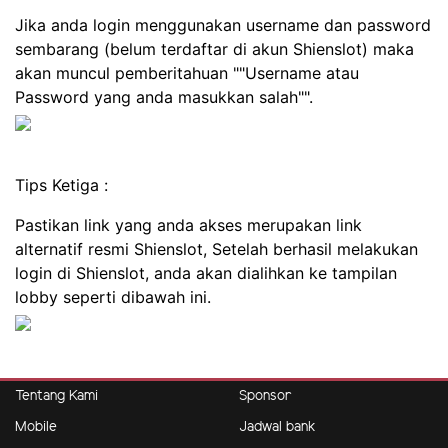
Jika anda login menggunakan username dan password
sembarang (belum terdaftar di akun Shienslot) maka
akan muncul pemberitahuan ""Username atau
Password yang anda masukkan salah"".
Tips Ketiga :
Pastikan link yang anda akses merupakan link
alternatif resmi Shienslot, Setelah berhasil melakukan
login di Shienslot, anda akan dialihkan ke tampilan
lobby seperti dibawah ini.
Tentang Kami
Sponsor
Mobile
Jadwal bank