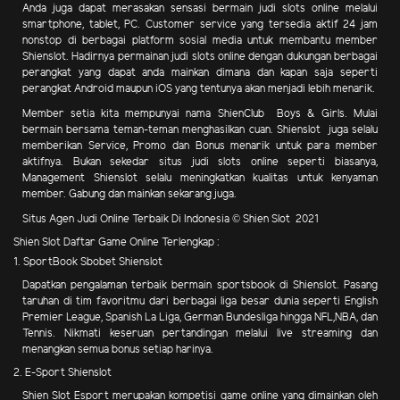
Anda juga dapat merasakan sensasi bermain judi slots online melalui
smartphone, tablet, PC. Customer service yang tersedia aktif 24 jam
nonstop di berbagai platform sosial media untuk membantu member
Shienslot. Hadirnya permainan judi slots online dengan dukungan berbagai
perangkat yang dapat anda mainkan dimana dan kapan saja seperti
perangkat Android maupun iOS yang tentunya akan menjadi lebih menarik.
Member setia kita mempunyai nama ShienClub Boys & Girls. Mulai
bermain bersama teman-teman menghasilkan cuan.
Shienslot juga selalu
memberikan Service, Promo dan Bonus menarik
untuk para member
aktifnya. Bukan sekedar situs judi slots online seperti biasanya,
Management Shienslot selalu meningkatkan kualitas untuk kenyaman
member. Gabung dan mainkan sekarang juga.
Situs Agen Judi Online Terbaik Di Indonesia © Shien Slot 2021
Shien Slot Daftar Game Online Terlengkap :
1. SportBook Sbobet Shienslot
Dapatkan pengalaman terbaik bermain sportsbook di Shienslot. Pasang
taruhan di tim favoritmu dari berbagai liga besar dunia seperti English
Premier League, Spanish La Liga, German Bundesliga hingga NFL,NBA, dan
Tennis. Nikmati keseruan pertandingan melalui live streaming dan
menangkan semua bonus setiap harinya.
2. E-Sport Shienslot
Shien Slot Esport merupakan kompetisi game online yang dimainkan oleh