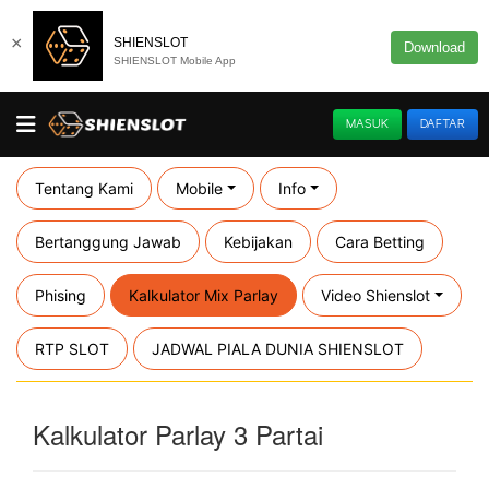
×
SHIENSLOT
Download
SHIENSLOT Mobile App
MASUK
DAFTAR
Tentang Kami
Mobile
Info
Bertanggung Jawab
Kebijakan
Cara Betting
Phising
Kalkulator Mix Parlay
Video Shienslot
RTP SLOT
JADWAL PIALA DUNIA SHIENSLOT