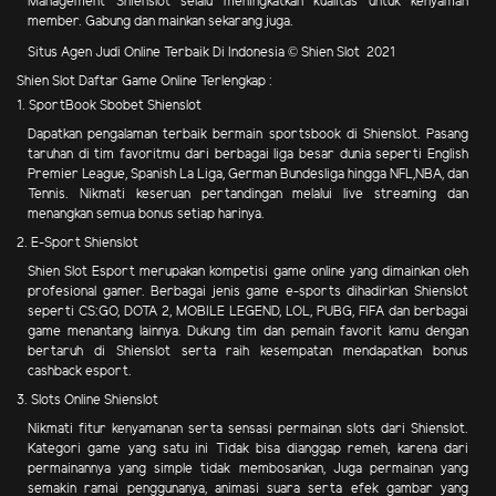
Management Shienslot selalu meningkatkan kualitas untuk kenyaman
member. Gabung dan mainkan sekarang juga.
Situs Agen Judi Online Terbaik Di Indonesia © Shien Slot 2021
Shien Slot Daftar Game Online Terlengkap :
1. SportBook Sbobet Shienslot
Dapatkan pengalaman terbaik bermain sportsbook di Shienslot. Pasang
taruhan di tim favoritmu dari berbagai liga besar dunia seperti English
Premier League, Spanish La Liga, German Bundesliga hingga NFL,NBA, dan
Tennis. Nikmati keseruan pertandingan melalui live streaming dan
menangkan semua bonus setiap harinya.
2. E-Sport Shienslot
Shien Slot Esport merupakan kompetisi game online yang dimainkan oleh
profesional gamer. Berbagai jenis game e-sports dihadirkan Shienslot
seperti CS:GO, DOTA 2, MOBILE LEGEND, LOL, PUBG, FIFA dan berbagai
game menantang lainnya. Dukung tim dan pemain favorit kamu dengan
bertaruh di Shienslot serta raih kesempatan mendapatkan bonus
cashback esport.
3. Slots Online Shienslot
Nikmati fitur kenyamanan serta sensasi permainan slots dari Shienslot.
Kategori game yang satu ini Tidak bisa dianggap remeh, karena dari
permainannya yang simple tidak membosankan, Juga permainan yang
semakin ramai penggunanya, animasi suara serta efek gambar yang