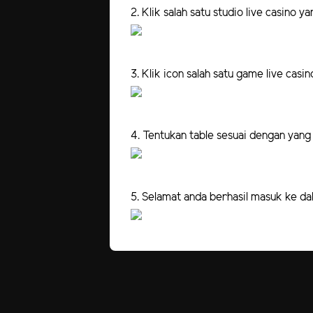
2. Klik salah satu studio live casino ya
3. Klik icon salah satu game live casi
4. Tentukan table sesuai dengan yang 
5. Selamat anda berhasil masuk ke da