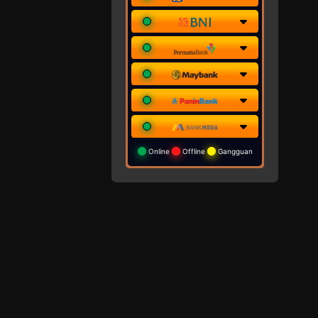
Online
Offline
Gangguan