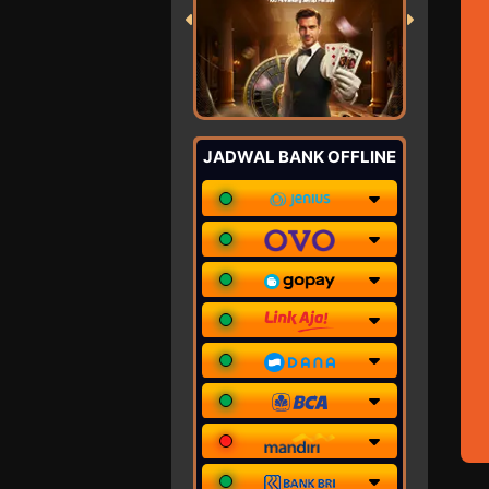
JADWAL BANK OFFLINE