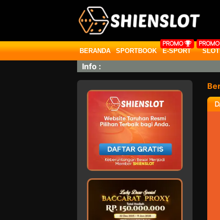
PROMO
PROM
BERANDA
SPORTBOOK
E-SPORT
SLOT
Info :
Be
D