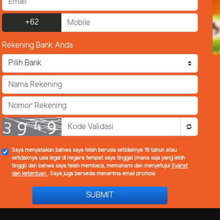
+62
Rekening Bank Anda
Saya menyatakan bahwa saya telah berusia setidaknya 18 tahun atau
setidaknya usia legal di negara tempat saya tinggal (mana saja yang lebih
tinggi) dan bahwa saya telah membaca, memahami dan menyetujui
Syarat
dan ketentuan
. Saya juga bersedia menerima email promosi
SUBMIT